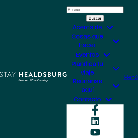
Saltar
Buscar:
al
contenido
Acerca de
Cosas que
hacer
Eventos
Planifica tu
viaje
Menú
Reúnanse
aquí
Contacto
Faceboo
LinkedIn
YouTube