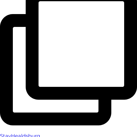
StayHealdsburg