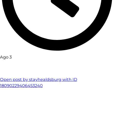
Ago 3
Open post by stayhealdsburg with ID
18090229406453240