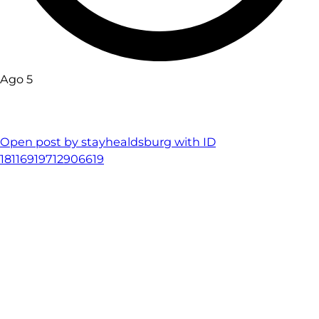
Ago 5
Open post by stayhealdsburg with ID
18116919712906619