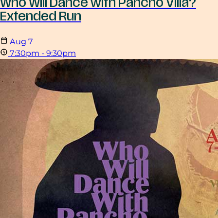
Who Will Dance with Pancho Villa?
Extended Run
Aug
7
7:30pm - 9:30pm