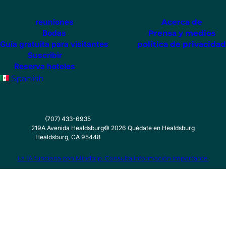
reuniones
Acerca de
Bodas
Prensa y medios
Guía gratuita para visitantes
política de privacidad
Suscribir
Reserva hoteles
Spanish
(707) 433-6935
219A Avenida Healdsburg
©
2026
Quédate en Healdsburg
Healdsburg, CA 95448
La IA funciona con Mindtrip. Consulta información importante.