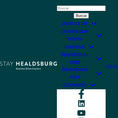
Saltar
Buscar:
al
contenido
Acerca de
Cosas que
hacer
Eventos
Planifica tu
viaje
Menú
Reúnanse
aquí
Contacto
Faceboo
LinkedIn
YouTube