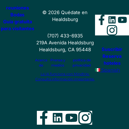
reuniones
©
2026
Quédate en
Bodas
Faceb
Lin
Y
Healdsburg
Guía gratuita
Ins
para visitantes
(707) 433-6935
219A Avenida Healdsburg
Suscribir
Healdsburg, CA 95448
Reserva
Acerca
Prensa y
política de
hoteles
de
medios
privacidad
Spanish
La IA funciona con Mindtrip.
Consulta información importante.
Facebook
LinkedIn
YouTube
Instag