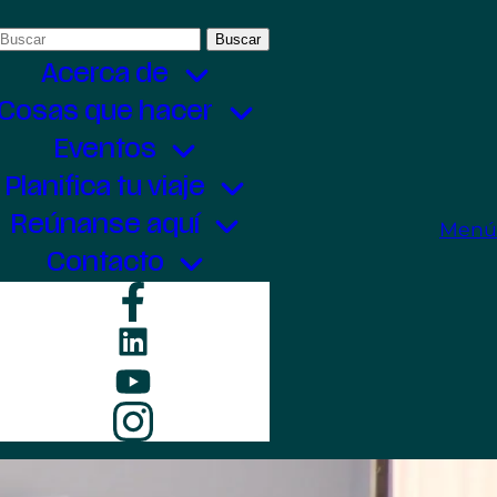
Buscar:
Acerca de
Cosas que hacer
Eventos
Planifica tu viaje
Reúnanse aquí
Menú
Contacto
Facebook
LinkedIn
YouTube
Instagram