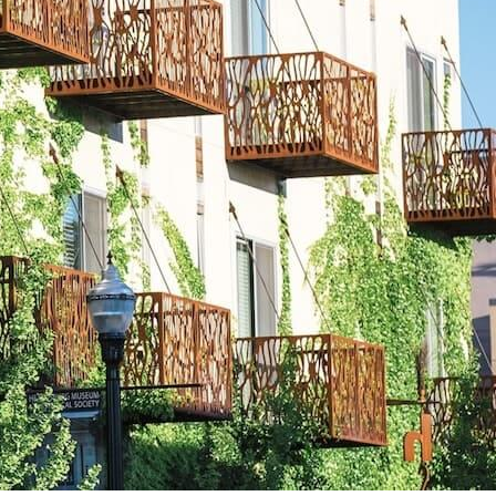
219 Healdsburg Ave
Heal
Cali
95
dsbu
forn
44
rg
ia
8
Un vistazo al ondulado t
la encantadora e históri
h2hotel. Al corazón de la
extiende justo a sus pue
con balcón o patio privad
creativas— que te espera
CUCHARA