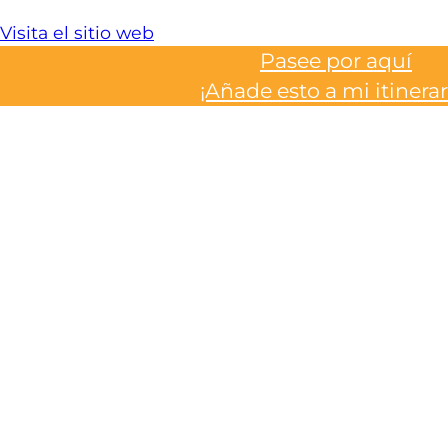
Visita el sitio web
Pasee por aquí
¡Añade esto a mi itinerar