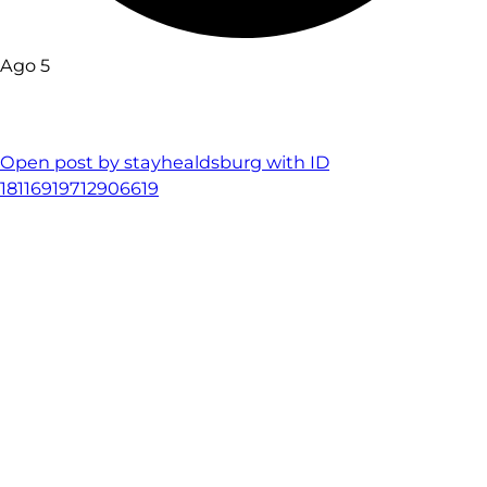
Ago 5
Open post by stayhealdsburg with ID
18116919712906619