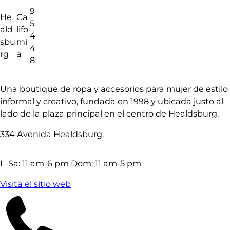
9
He
Ca
5
ald
lifo
4
sbu
rni
4
rg
a
8
Una boutique de ropa y accesorios para mujer de estilo
informal y creativo, fundada en 1998 y ubicada justo al
lado de la plaza principal en el centro de Healdsburg.
334 Avenida Healdsburg.
L-Sa: 11 am-6 pm Dom: 11 am-5 pm
Visita el sitio web