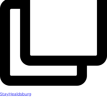
StayHealdsburg