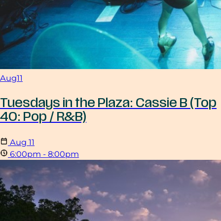
Aug
11
Tuesdays in the Plaza: Cassie B (Top
40: Pop / R&B)
Aug
11
6:00pm - 8:00pm