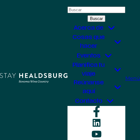
Saltar
Buscar:
al
contenido
Acerca de
Cosas que
hacer
Eventos
Planifica tu
viaje
Menú
Reúnanse
aquí
Contacto
Faceboo
LinkedIn
YouTube