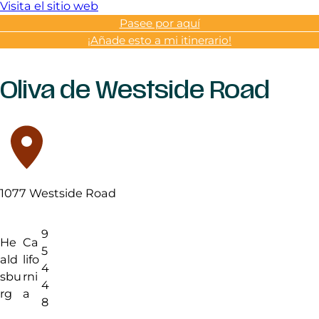
Visita el sitio web
Pasee por aquí
¡Añade esto a mi itinerario!
Oliva de Westside Road
1077 Westside Road
9
He
Ca
5
ald
lifo
4
sbu
rni
4
rg
a
8