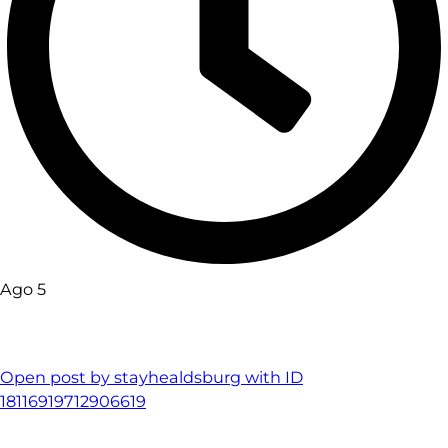
Ago 5
Open post by stayhealdsburg with ID
18116919712906619