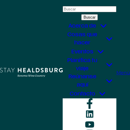
Saltar
Buscar:
al
contenido
Acerca de
Cosas que
hacer
Eventos
Planifica tu
viaje
Menú
Reúnanse
aquí
Contacto
Faceboo
LinkedIn
YouTube