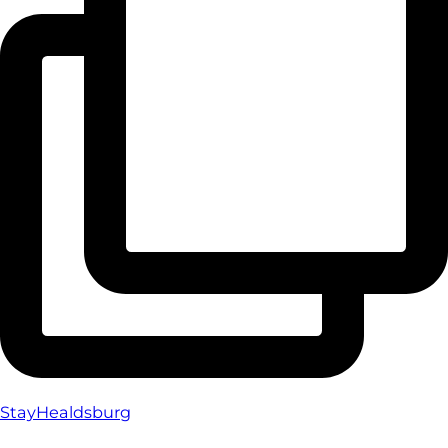
StayHealdsburg