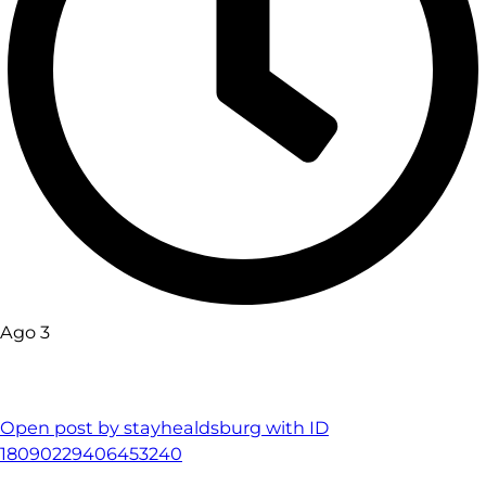
Ago 3
Open post by stayhealdsburg with ID
18090229406453240