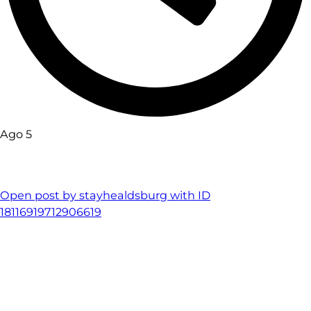
Ago 5
Open post by stayhealdsburg with ID
18116919712906619