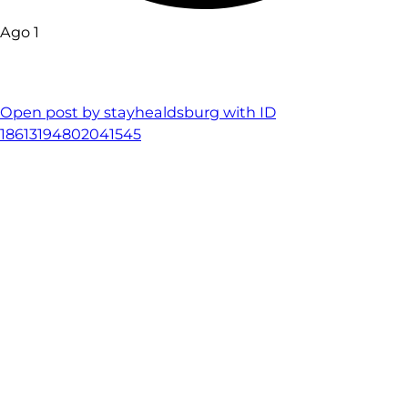
Ago 1
Open post by stayhealdsburg with ID
18613194802041545