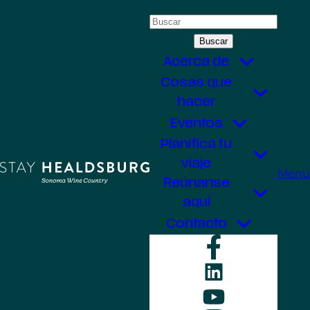
Saltar
Buscar:
al
contenido
Acerca de
Cosas que
hacer
Eventos
Planifica tu
viaje
Menú
Reúnanse
aquí
Contacto
Faceboo
LinkedIn
YouTube