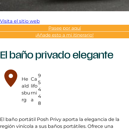
Visita el sitio web
Pasee por aquí
¡Añade esto a mi itinerario!
El baño privado elegante
9
He
Ca
5
ald
lifo
4
sbu
rni
4
rg
a
8
El baño portátil Posh Privy aporta la elegancia de la
región vinícola a sus baños portátiles. Ofrece una