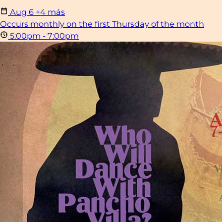
Aug
6
+4 más
Occurs monthly on the first Thursday of the month
5:00pm - 7:00pm