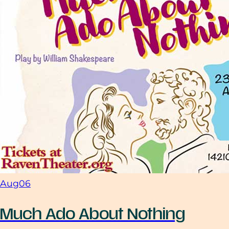
Aug
06
Much Ado About Nothing