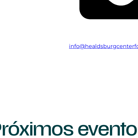
info@healdsburgcenterfo
róximos evento