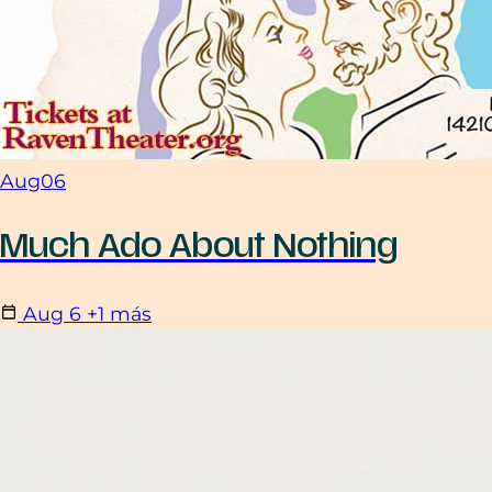
Aug
06
Much Ado About Nothing
Aug
6
+1 más