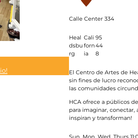
Calle Center 334
Heal
Cali
95
dsbu
forn
44
rg
ia
8
io!
El Centro de Artes de He
sin fines de lucro recono
las comunidades circund
HCA ofrece a públicos de 
para imaginar, conectar, 
inspiran y transforman!
Sun, Mon, Wed, Thurs 11