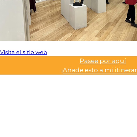
Visita el sitio web
Pasee por aquí
¡Añade esto a mi itinerar