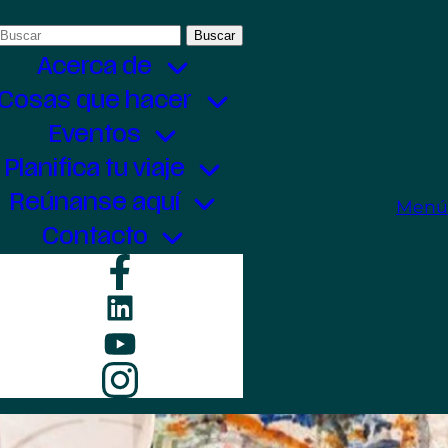
Buscar:
Acerca de
Cosas que hacer
Eventos
Planifica tu viaje
Reúnanse aquí
Menú
Contacto
Facebook
LinkedIn
YouTube
Instagram